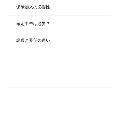
保険加入の必要性
確定申告は必要？
請負と委任の違い
大手対決！働くなら佐川急便とヤマト（ヤマトスタ
ッフサプライ）どっち？
他のドライバー職と委託ドライバーの仕事を比べて
みました