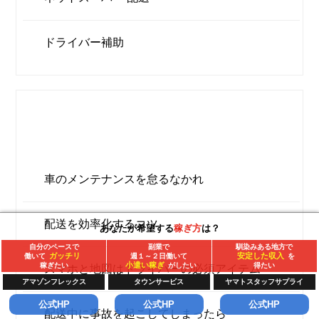
ドライバー補助
委託ドライバーベテランへの道
車のメンテナンスを怠るなかれ
配送を効率化するコツ
あなたが希望する
稼ぎ方
は？
自分のペースで
副業で
馴染みある地方で
ガッチリ
安定した収入
働いて
週１～２日働いて
を
小遣い稼ぎ
稼ぎたい
がしたい
得たい
スマホと地図はドライバーの必須アイテム
アマゾンフレックス
タウンサービス
ヤマトスタッフサプライ
公式HP
公式HP
公式HP
配送中に事故を起こしてしまったら