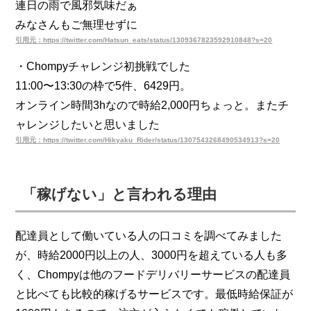
連日の雨で風邪気味だぁ
みなさんもご無理せずに
引用元：https://twitter.com/Hatsun_eats/status/1309367823592910848?s=20
・Chompyチャレンジ初挑戦でした
11:00〜13:30の枠で5件、6429円。
オンライン時間3hなので時給2,000円ちょっと。またチ
ャレンジしたいと思いました
引用元：https://twitter.com/Hikyaku_Rider/status/1307543268490534913?s=20
「稼げない」と言われる理由
配達員として働いている人の口コミを調べてみました
が、時給2000円以上の人、3000円を超えている人も多
く、Chompyは他のフードデリバリーサービスの配達員
と比べても比較的稼げるサービスです。最低時給保証が