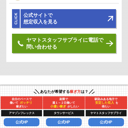
公式サイトで
想定収入を見る
ヤマトスタッフサプライに電話で
問い合わせる
あなたが希望する
稼ぎ方
は？
※【3選選定理由】
自分のペースで
副業で
馴染みある地方で
「アマゾンフレックス」
ガッチリ
安定した収入
働いて
週１～２日働いて
を
小遣い稼ぎ
稼ぎたい
がしたい
得たい
服装・勤務時間自由のスマホアプリで始める軽貨物委託配送
アマゾンフレックス
タウンサービス
ヤマトスタッフサプライ
「タウンサービス」
公式HP
公式HP
公式HP
企業間配送のみのルート配送で週2日制希望など業務内容の選択