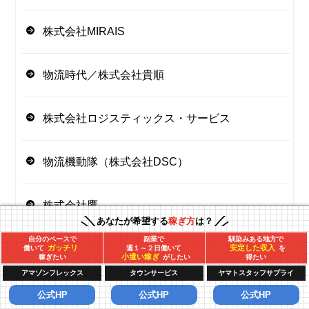
株式会社MIRAIS
物流時代／株式会社貴順
株式会社ロジスティックス・サービス
物流機動隊（株式会社DSC）
株式会社鷹
あなたが希望する
稼ぎ方
は？
自分のペースで
副業で
馴染みある地方で
翔和サービス
ガッチリ
安定した収入
働いて
週１～２日働いて
を
小遣い稼ぎ
稼ぎたい
がしたい
得たい
アマゾンフレックス
タウンサービス
ヤマトスタッフサプライ
なでしこTOKYO株式会社
公式HP
公式HP
公式HP