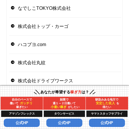
なでしこTOKYO株式会社
株式会社トップ・カーゴ
ハコブヨ.com
株式会社丸紋
株式会社ドライブワークス
あなたが希望する
稼ぎ方
は？
株式会社日軽
自分のペースで
副業で
馴染みある地方で
ガッチリ
安定した収入
働いて
週１～２日働いて
を
小遣い稼ぎ
稼ぎたい
がしたい
得たい
アマゾンフレックス
タウンサービス
ヤマトスタッフサプライ
ハウンドジャパン株式会社
公式HP
公式HP
公式HP