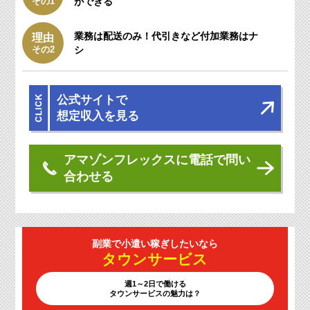
その1
ができる
業務は配送のみ！
代引きなど付加業務はナ
理由
その2
シ
公式サイトで
想定収入を見る
アマゾンフレックスに電話で問い
合わせる
副業で小遣い
稼ぎしたいなら
タウン
サービス
週1～2日で働ける
タウンサービスの魅力は？