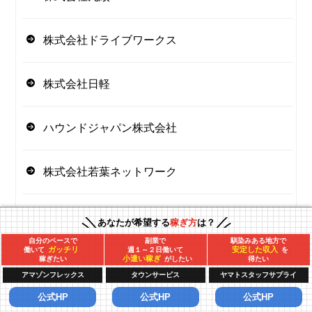
株式会社ドライブワークス
株式会社日軽
ハウンドジャパン株式会社
株式会社若葉ネットワーク
株式会社吉祥寺総合物流
あなたが希望する
稼ぎ方
は？
自分のペースで
副業で
馴染みある地方で
ガッチリ
安定した収入
働いて
週１～２日働いて
を
株式会社ai&ai
小遣い稼ぎ
稼ぎたい
がしたい
得たい
アマゾンフレックス
タウンサービス
ヤマトスタッフサプライ
公式HP
公式HP
公式HP
株式会社ロジネットアドバンス