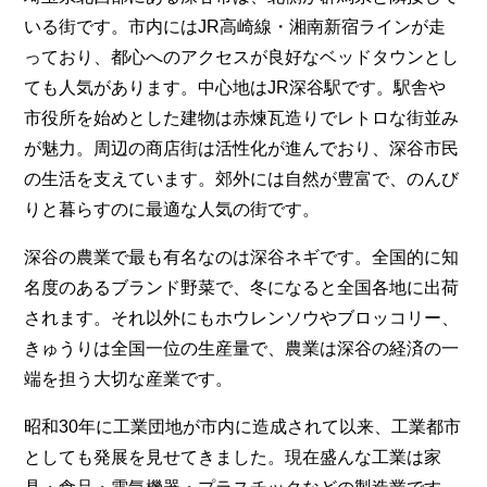
いる街です。市内にはJR高崎線・湘南新宿ラインが走
っており、都心へのアクセスが良好なベッドタウンとし
ても人気があります。中心地はJR深谷駅です。駅舎や
市役所を始めとした建物は赤煉瓦造りでレトロな街並み
が魅力。周辺の商店街は活性化が進んでおり、深谷市民
の生活を支えています。郊外には自然が豊富で、のんび
りと暮らすのに最適な人気の街です。
深谷の農業で最も有名なのは深谷ネギです。全国的に知
名度のあるブランド野菜で、冬になると全国各地に出荷
されます。それ以外にもホウレンソウやブロッコリー、
きゅうりは全国一位の生産量で、農業は深谷の経済の一
端を担う大切な産業です。
昭和30年に工業団地が市内に造成されて以来、工業都市
としても発展を見せてきました。現在盛んな工業は家