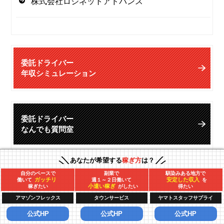
株式会社ロジネットアドバンス
委託ドライバー
年収シミュレーション
委託ドライバー
なんでも質問室
あなたが希望する
稼ぎ方
は？
委託ドライバーってどんな仕事？
自分のペースで
副業で
馴染みある地方で
ガッチリ
安定した収入
働いて
週１～２日働いて
を
小遣い稼ぎ
稼ぎたい
がしたい
得たい
本当に儲かるの？
アマゾンフレックス
タウンサービス
ヤマトスタッフサプライ
公式HP
公式HP
公式HP