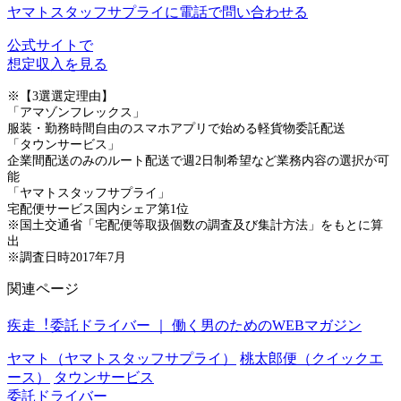
ヤマトスタッフサプライに電話で問い合わせる
公式サイトで
想定収入を見る
※【3選選定理由】
「アマゾンフレックス」
服装・勤務時間自由のスマホアプリで始める軽貨物委託配送
「タウンサービス」
企業間配送のみのルート配送で週2日制希望など業務内容の選択が可
能
「ヤマトスタッフサプライ」
宅配便サービス国内シェア第1位
※国土交通省「宅配便等取扱個数の調査及び集計方法」をもとに算
出
※調査日時2017年7月
関連ページ
疾走︕委託ドライバー ｜ 働く男のためのWEBマガジン
ヤマト（ヤマトスタッフサプライ）
桃太郎便（クイックエ
ース）
タウンサービス
委託ドライバー