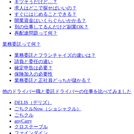
キツそうだけど…？
求人はどこで探せばいいの？
すぐにはじめることできる？
開業資金はいくらぐらいかかる？
別の仕事してるんだけど副業OK？
再配達問題って何？
業務委託って何？
業務委託とフランチャイズの違いは？
請負と委任の違い
確定申告は必要？
保険加入の必要性
業務委託と正社員どっちが儲かる？
他のドライバー職と委託ドライバーの仕事を比べてみました
DELIS（デリズ）
ごちクルNow（ショシャクル）
ごちクル
anyCarry
クロステーブル
ファインダイン