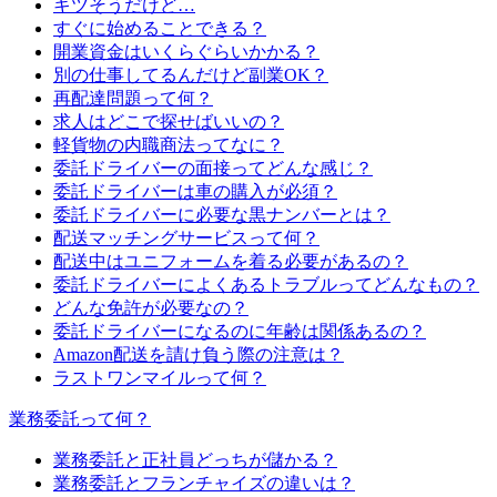
キツそうだけど…
すぐに始めることできる？
開業資金はいくらぐらいかかる？
別の仕事してるんだけど副業OK？
再配達問題って何？
求人はどこで探せばいいの？
軽貨物の内職商法ってなに？
委託ドライバーの面接ってどんな感じ？
委託ドライバーは車の購入が必須？
委託ドライバーに必要な黒ナンバーとは？
配送マッチングサービスって何？
配送中はユニフォームを着る必要があるの？
委託ドライバーによくあるトラブルってどんなもの？
どんな免許が必要なの？
委託ドライバーになるのに年齢は関係あるの？
Amazon配送を請け負う際の注意は？
ラストワンマイルって何？
業務委託って何？
業務委託と正社員どっちが儲かる？
業務委託とフランチャイズの違いは？