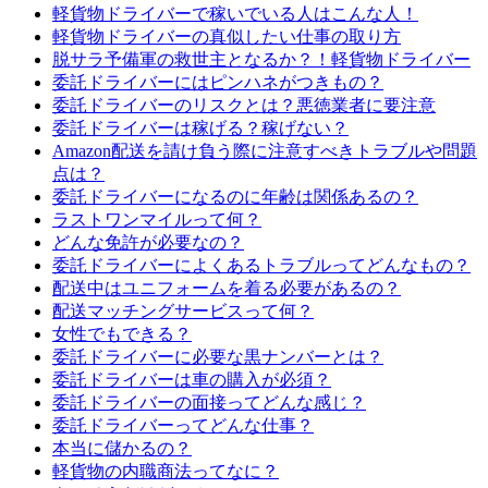
軽貨物ドライバーで稼いでいる人はこんな人！
軽貨物ドライバーの真似したい仕事の取り方
脱サラ予備軍の救世主となるか？！軽貨物ドライバー
委託ドライバーにはピンハネがつきもの？
委託ドライバーのリスクとは？悪徳業者に要注意
委託ドライバーは稼げる？稼げない？
Amazon配送を請け負う際に注意すべきトラブルや問題
点は？
委託ドライバーになるのに年齢は関係あるの？
ラストワンマイルって何？
どんな免許が必要なの？
委託ドライバーによくあるトラブルってどんなもの？
配送中はユニフォームを着る必要があるの？
配送マッチングサービスって何？
女性でもできる？
委託ドライバーに必要な黒ナンバーとは？
委託ドライバーは車の購入が必須？
委託ドライバーの面接ってどんな感じ？
委託ドライバーってどんな仕事？
本当に儲かるの？
軽貨物の内職商法ってなに？