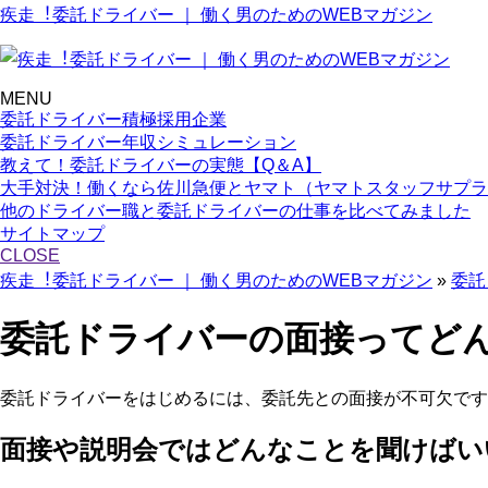
疾走︕委託ドライバー ｜ 働く男のためのWEBマガジン
MENU
委託ドライバー積極採用企業
委託ドライバー年収シミュレーション
教えて！委託ドライバーの実態【Q＆A】
大手対決！働くなら佐川急便とヤマト（ヤマトスタッフサプラ
他のドライバー職と委託ドライバーの仕事を比べてみました
サイトマップ
CLOSE
疾走︕委託ドライバー ｜ 働く男のためのWEBマガジン
»
委託
委託ドライバーの面接ってど
委託ドライバーをはじめるには、委託先との面接が不可欠です
面接や説明会ではどんなことを聞けばい