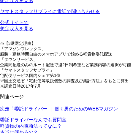
想定収入を見る
ヤマトスタッフサプライに電話で問い合わせる
公式サイトで
想定収入を見る
※【3選選定理由】
「アマゾンフレックス」
服装・勤務時間自由のスマホアプリで始める軽貨物委託配送
「タウンサービス」
企業間配送のみのルート配送で週2日制希望など業務内容の選択が可能
「ヤマトスタッフサプライ」
宅配便サービス国内シェア第1位
※国土交通省「宅配便等取扱個数の調査及び集計方法」をもとに算出
※調査日時2017年7月
関連ページ
疾走︕委託ドライバー ｜ 働く男のためのWEBマガジン
委託ドライバーなんでも質問室
軽貨物の内職商法ってなに？
本当に儲かるの？