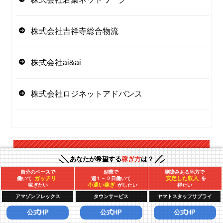
株式会社吉祥寺総合物流
株式会社ai&ai
株式会社ロジネットアドバンス
委託ドライバー
あなたが希望する
稼ぎ方
は？
年収シミュレーション
自分のペースで
副業で
馴染みある地方で
ガッチリ
安定した収入
働いて
週１～２日働いて
を
小遣い稼ぎ
稼ぎたい
がしたい
得たい
アマゾンフレックス
タウンサービス
ヤマトスタッフサプライ
委託ドライバー
公式HP
公式HP
公式HP
なんでも質問室