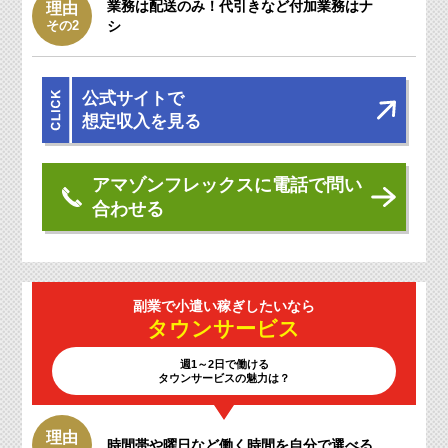
業務は配送のみ！
代引きなど付加業務はナ
理由
その2
シ
公式サイトで
想定収入を見る
アマゾンフレックスに電話で問い
合わせる
副業で小遣い
稼ぎしたいなら
タウン
サービス
週1～2日で働ける
タウンサービスの魅力は？
理由
時間帯や曜日など働く時間を自分で選べる